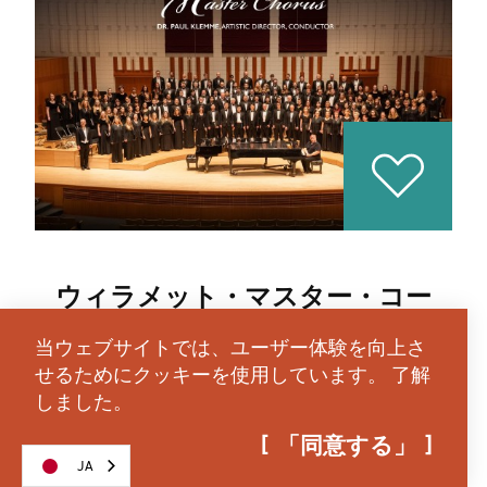
ウィラメット・マスター・コー
ラス
当ウェブサイトでは、ユーザー体験を向上さ
私書箱 585
せるためにクッキーを使用しています。
了解
オレゴン州セーラム 97301
しました。
(503) 580-0406
「同意する」
JA
ウェブサイト