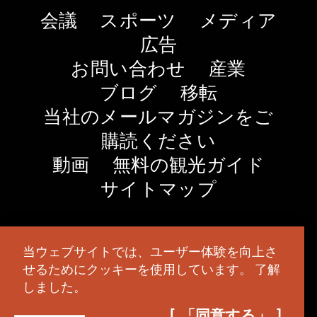
会議
スポーツ
メディア
広告
お問い合わせ
産業
ブログ
移転
当社のメールマガジンをご
購読ください
動画
無料の観光ガイド
サイトマップ
© 2026 TravelSalem.com by Travel Salem
- オレゴ
当ウェブサイトでは、ユーザー体験を向上さ
ン州セーラム
- (
503) 581 4325
- 郵送先住所
：630
せるためにクッキーを使用しています。
了解
Center St. NE, Salem, OR 97301
しました。
「同意する」