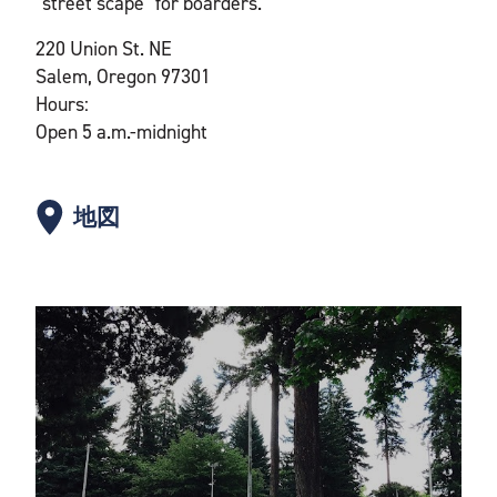
"street scape" for boarders.
220 Union St. NE
Salem, Oregon 97301
Hours:
Open 5 a.m.-midnight
地図