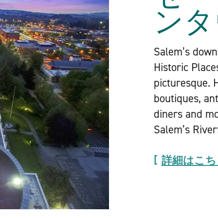
ンタ
Salem’s downt
Historic Plac
picturesque. H
boutiques, ant
diners and mo
Salem’s River
詳細はこち