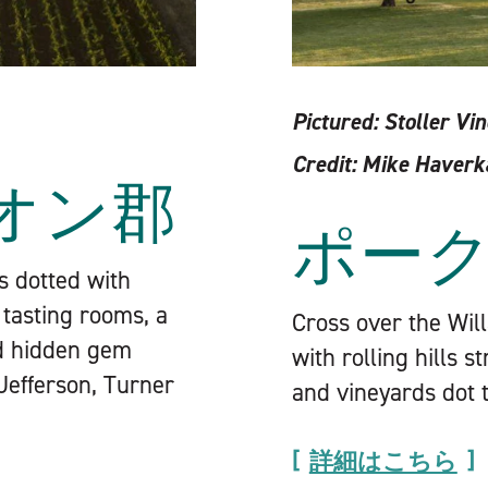
Pictured:
Stoller Vi
Credit:
Mike Haverk
オン郡
ポー
ls dotted with
 tasting rooms, a
Cross over the Wil
nd hidden gem
with rolling hills 
 Jefferson, Turner
and vineyards dot 
詳細はこちら