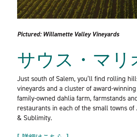
Pictured:
Willamette Valley Vineyards
サウス・マリ
Just south of Salem, you’ll find rolling hil
vineyards and a cluster of award-winning
family-owned dahlia farm, farmstands a
restaurants in each of the small towns of
& Sublimity.