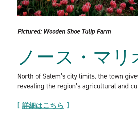
Pictured:
Wooden Shoe Tulip Farm
ノース・マリ
North of Salem’s city limits, the town giv
revealing the region’s agricultural and cul
詳細はこちら