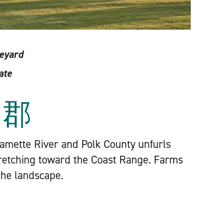
neyard
ate
ク郡
lamette River and Polk County unfurls
stretching toward the Coast Range. Farms
the landscape.