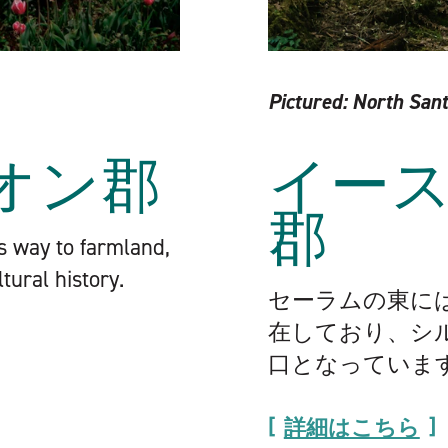
Pictured:
North Sant
オン郡
イー
郡
es way to farmland,
tural history.
セーラムの東に
在しており、シ
口となっていま
詳細はこちら