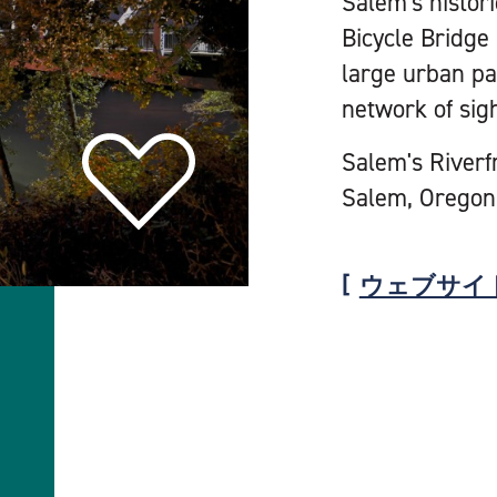
Salem's histor
Bicycle Bridge
large urban par
network of sig
Salem's Riverf
Salem, Oregon
ウェブサイ