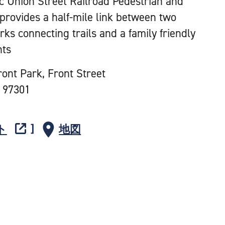
ic Union Street Railroad Pedestrian and
 provides a half-mile link between two
ks connecting trails and a family friendly
hts
ront Park, Front Street
 97301
ト
地図